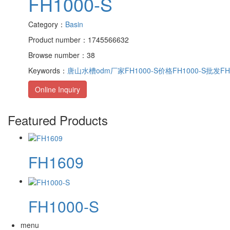
FH1000-S
Category：
Basin
Product number：1745566632
Browse number：38
Keywords：
唐山水槽odm厂家
FH1000-S价格
FH1000-S批发
FH
Online Inquiry
Featured Products
FH1609
FH1000-S
menu